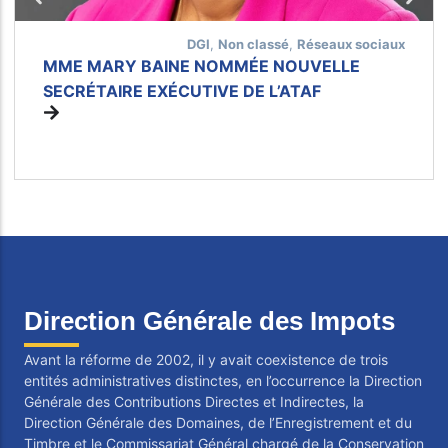
Taxes diverses: TD
Impôts locaux
DGI
,
Non classé
,
Réseaux sociaux
Impôts gérés par la Direction
Taxes Forestières: TF
MME MARY BAINE NOMMÉE NOUVELLE
Générale des Impôts
Taxes sur la propriété: TP
SECRÉTAIRE EXÉCUTIVE DE L’ATAF
Impôts gérés par les collectivités
locales
Vos obligations
Ensemble des impôts applicables
aux entreprises
Direction Générale des Impots
Avant la réforme de 2002, il y avait coexistence de trois
entités administratives distinctes, en l’occurrence la Direction
Générale des Contributions Directes et Indirectes, la
Direction Générale des Domaines, de l’Enregistrement et du
Timbre et le Commissariat Général chargé de la Conservation