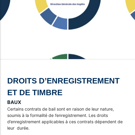
Taxes diverses: TD
Impôts locaux
Impôts gérés par la Direction
Taxes Forestières: TF
Générale des Impôts
Taxes sur la propriété: TP
Impôts gérés par les collectivités
locales
Vos obligations
Ensemble des impôts applicables
aux entreprises
DROITS D’ENREGISTREMENT
ET DE TIMBRE
BAUX
Certains contrats de bail sont en raison de leur nature,
soumis à la formalité de l’enregistrement. Les droits
d’enregistrement applicables à ces contrats dépendent de
leur durée.