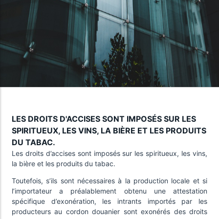
Taxes diverses: TD
Impôts locaux
Impôts gérés par la Direction
Taxes Forestières: TF
Générale des Impôts
Taxes sur la propriété: TP
Impôts gérés par les collectivités
locales
Vos obligations
Ensemble des impôts applicables
aux entreprises
LES DROITS D'ACCISES SONT IMPOSÉS SUR LES
SPIRITUEUX, LES VINS, LA BIÈRE ET LES PRODUITS
DU TABAC.
Les droits d’accises sont imposés sur les spiritueux, les vins,
la bière et les produits du tabac.
Toutefois, s’ils sont nécessaires à la production locale et si
l’importateur a préalablement obtenu une attestation
spécifique d’exonération, les intrants importés par les
producteurs au cordon douanier sont exonérés des droits