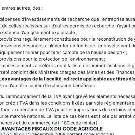
t, entres autres, des :
épenses d’investissements de recherche que l’entreprise aura 
t de celles réalisées sur d’autres permis de recherche n’ayant
’existence d’un gisement exploitable ;
rovisions régulièrement constituées pour la reconstitution de 
rovisions destinées à alimenter un fonds de renouvellement du 
’équipement minier pour tenir compte de la hausse des prix ;
rovisions pour la protection de l’environnement ;
mortissements accélérés dont la liste des immobilisations éligi
rrêté conjoint des Ministres chargés des Mines et des Finances
Les avantages de la fiscalité indirecte applicable aux titres d’
laire d’un titre minier d’exploitation bénéficie :
u remboursement de la TVA ayant grevé les éléments nécessai
on crédit TVA dans les conditions fixées par voie réglementaire 
’une exonération de TVA pour les importations de certains bie
ur le marché national. La liste de ces biens est fixée par arrêt
inances et du commerce (art. 180 code minier).
S AVANTAGES FISCAUX DU CODE AGRICOLE
° 22-2008 du 10 décembre 2008 portant code agricole)