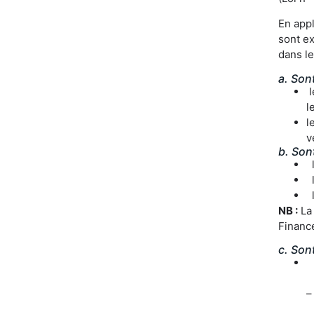
En appl
sont ex
dans le
a. Son
l
l
l
v
b. Son
l
l
l
NB :
La 
Finance
c. Son
–