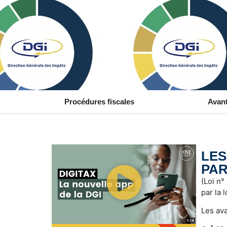
Procédures fiscales
Avant
LES
PAR
(Loi n°
par la 
Les ava