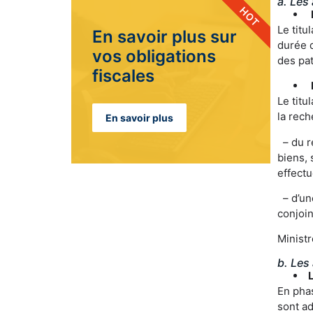
a. Les
HOT
Le titu
En savoir plus sur
durée d
vos obligations
des pat
fiscales​
Le titu
la rech
En savoir plus
– du re
biens,
effectu
– d’une
conjoin
Minist
b. Les
L
En phas
sont ad