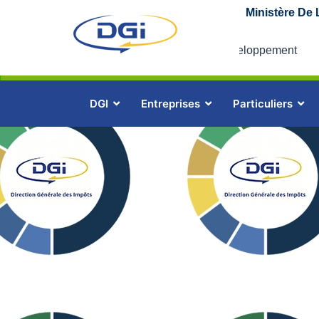
Ministère De 
L’impôt au coeur du développement
L’imp
DGI
Entreprises
Particuliers