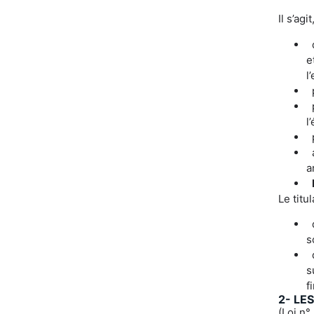
Il s’agi
d
e
l
p
p
l
p
a
a
Le titu
d
s
d
s
f
2- LE
(Loi n