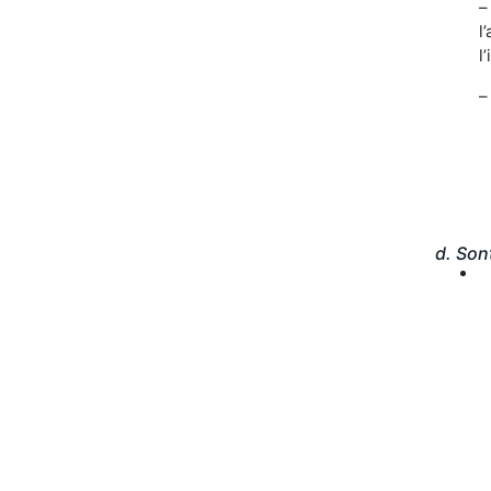
–
l
l
–
d. Son