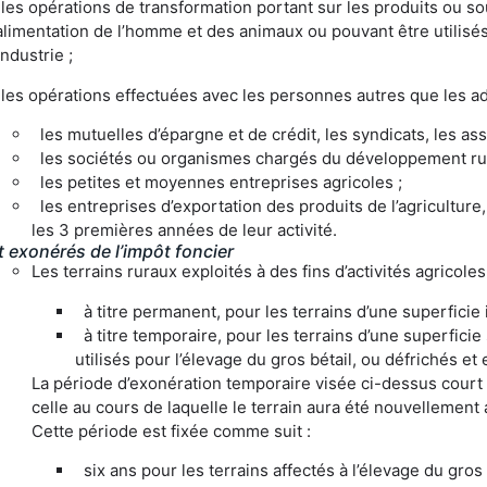
 les opérations de transformation portant sur les produits ou s
’alimentation de l’homme et des animaux ou pouvant être utilis
’industrie ;
 les opérations effectuées avec les personnes autres que les a
les mutuelles d’épargne et de crédit, les syndicats, les asso
les sociétés ou organismes chargés du développement rural
les petites et moyennes entreprises agricoles ;
les entreprises d’exportation des produits de l’agriculture,
les 3 premières années de leur activité.
t exonérés de l’impôt foncier
Les terrains ruraux exploités à des fins d’activités agricol
à titre permanent, pour les terrains d’une superficie 
à titre temporaire, pour les terrains d’une superfici
utilisés pour l’élevage du gros bétail, ou défrichés e
La période d’exonération temporaire visée ci-dessus court 
celle au cours de laquelle le terrain aura été nouvellement
Cette période est fixée comme suit :
six ans pour les terrains affectés à l’élevage du gros b