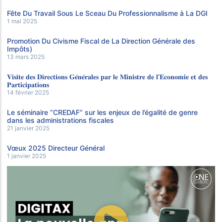
Fête Du Travail Sous Le Sceau Du Professionnalisme à La DGI
1 mai 2025
Promotion Du Civisme Fiscal de La Direction Générale des
Impôts)
13 mars 2025
𝐕𝐢𝐬𝐢𝐭𝐞 𝐝𝐞𝐬 𝐃𝐢𝐫𝐞𝐜𝐭𝐢𝐨𝐧𝐬 𝐆𝐞́𝐧𝐞́𝐫𝐚𝐥𝐞𝐬 𝐩𝐚𝐫 𝐥𝐞 𝐌𝐢𝐧𝐢𝐬𝐭𝐫𝐞 𝐝𝐞 𝐥’𝐄𝐜𝐨𝐧𝐨𝐦𝐢𝐞 𝐞𝐭 𝐝𝐞𝐬
𝐏𝐚𝐫𝐭𝐢𝐜𝐢𝐩𝐚𝐭𝐢𝐨𝐧𝐬
14 février 2025
Le séminaire “CREDAF” sur les enjeux de l’égalité de genre
dans les administrations fiscales
21 janvier 2025
Vœux 2025 Directeur Général
1 janvier 2025