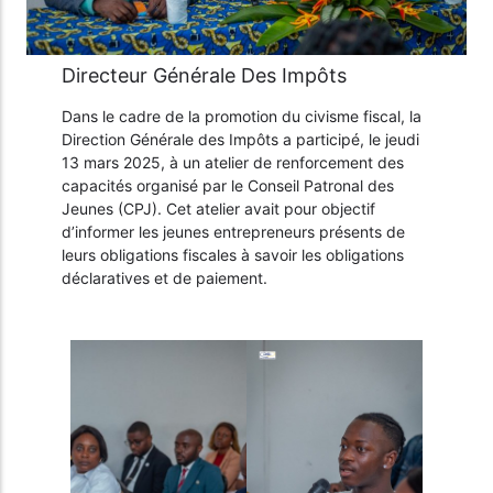
Taxes diverses: TD
des Impôts
Taxes Forestières: TF
Impôts gérés par les collectivités
locales
Taxes sur la propriété: TP
Directeur Générale Des Impôts ​
Vos obligations
Dans le cadre de la promotion du civisme fiscal, la
Ensemble des impôts applicables aux
Direction Générale des Impôts a participé, le jeudi
entreprises
13 mars 2025, à un atelier de renforcement des
capacités organisé par le Conseil Patronal des
Jeunes (CPJ). Cet atelier avait pour objectif
d’informer les jeunes entrepreneurs présents de
leurs obligations fiscales à savoir les obligations
déclaratives et de paiement.