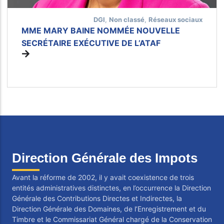
DGI
,
Non classé
,
Réseaux sociaux
MME MARY BAINE NOMMÉE NOUVELLE
SECRÉTAIRE EXÉCUTIVE DE L’ATAF
Direction Générale des Impots
Avant la réforme de 2002, il y avait coexistence de trois
entités administratives distinctes, en l’occurrence la Direction
Générale des Contributions Directes et Indirectes, la
Direction Générale des Domaines, de l’Enregistrement et du
Timbre et le Commissariat Général chargé de la Conservation